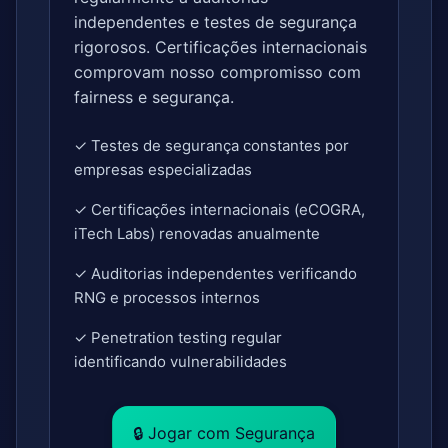
independentes e testes de segurança
rigorosos. Certificações internacionais
comprovam nosso compromisso com
fairness e segurança.
✓ Testes de segurança constantes por
empresas especializadas
✓ Certificações internacionais (eCOGRA,
iTech Labs) renovadas anualmente
✓ Auditorias independentes verificando
RNG e processos internos
✓ Penetration testing regular
identificando vulnerabilidades
🔒 Jogar com Segurança