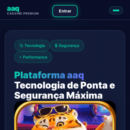
aaq
Entrar
CASSINO PREMIUM
🚀 Tecnologia
🔒 Segurança
⚡ Performance
Plataforma aaq
Tecnologia de Ponta e
Segurança Máxima