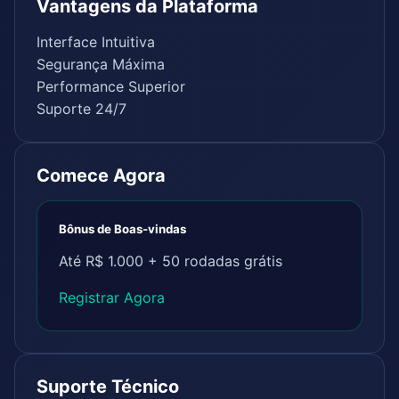
Vantagens da Plataforma
Interface Intuitiva
Segurança Máxima
Performance Superior
Suporte 24/7
Comece Agora
Bônus de Boas-vindas
Até R$ 1.000 + 50 rodadas grátis
Registrar Agora
Suporte Técnico