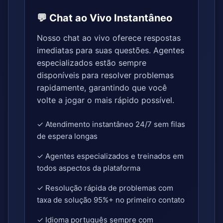
💬 Chat ao Vivo Instantâneo
Nosso chat ao vivo oferece respostas
imediatas para suas questões. Agentes
especializados estão sempre
disponíveis para resolver problemas
rapidamente, garantindo que você
volte a jogar o mais rápido possível.
✓ Atendimento instantâneo 24/7 sem filas
de espera longas
✓ Agentes especializados e treinados em
todos aspectos da plataforma
✓ Resolução rápida de problemas com
taxa de solução 95%+ no primeiro contato
✓ Idioma português sempre com