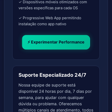
✓ Dispositivos móveis otimizados com
versões específicas para cada OS
✓ Progressive Web App permitindo
instalação como app nativo
⚡ Experimentar Performance
Suporte Especializado 24/7
Nossa equipe de suporte está
disponível 24 horas por dia, 7 dias por
semana, para ajudar com qualquer
dúvida ou problema. Oferecemos
múltiplos canais de atendimento, todos