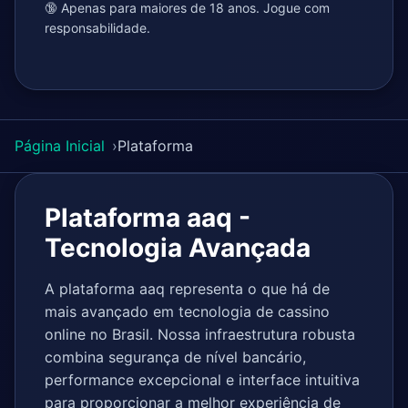
🔞 Apenas para maiores de 18 anos. Jogue com
responsabilidade.
Página Inicial
Plataforma
Plataforma aaq -
Tecnologia Avançada
A plataforma aaq representa o que há de
mais avançado em tecnologia de cassino
online no Brasil. Nossa infraestrutura robusta
combina segurança de nível bancário,
performance excepcional e interface intuitiva
para proporcionar a melhor experiência de