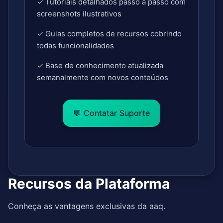
✓ Tutoriais detalhados passo a passo com
screenshots ilustrativos
✓ Guias completos de recursos cobrindo
todas funcionalidades
✓ Base de conhecimento atualizada
semanalmente com novos conteúdos
💬 Contatar Suporte
Recursos da Plataforma
Conheça as vantagens exclusivas da aaq.