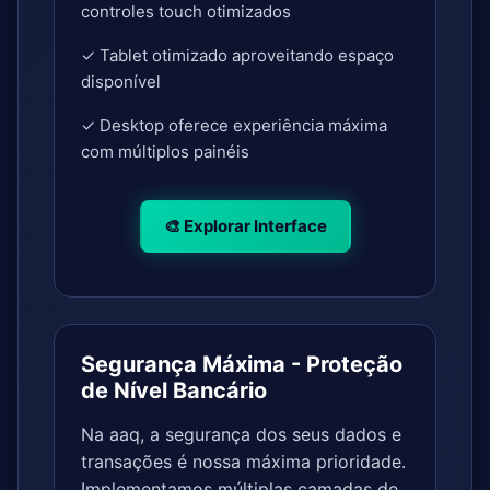
controles touch otimizados
✓ Tablet otimizado aproveitando espaço
disponível
✓ Desktop oferece experiência máxima
com múltiplos painéis
🎨 Explorar Interface
Segurança Máxima - Proteção
de Nível Bancário
Na aaq, a segurança dos seus dados e
transações é nossa máxima prioridade.
Implementamos múltiplas camadas de