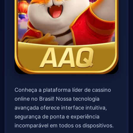
Conheça a plataforma líder de cassino
online no Brasil! Nossa tecnologia
avançada oferece interface intuitiva,
segurança de ponta e experiência
incomparável em todos os dispositivos.