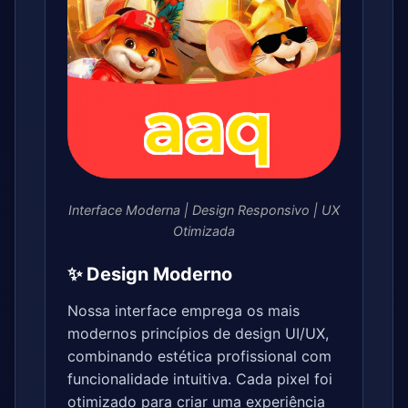
Interface Moderna | Design Responsivo | UX
Otimizada
✨ Design Moderno
Nossa interface emprega os mais
modernos princípios de design UI/UX,
combinando estética profissional com
funcionalidade intuitiva. Cada pixel foi
otimizado para criar uma experiência