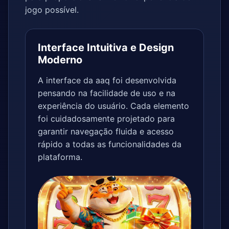
jogo possível.
Interface Intuitiva e Design
Moderno
A interface da aaq foi desenvolvida
pensando na facilidade de uso e na
experiência do usuário. Cada elemento
foi cuidadosamente projetado para
garantir navegação fluida e acesso
rápido a todas as funcionalidades da
plataforma.