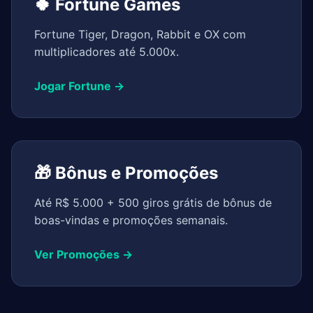
🍀 Fortune Games
Fortune Tiger, Dragon, Rabbit e OX com
multiplicadores até 5.000x.
Jogar Fortune →
🎁 Bônus e Promoções
Até R$ 5.000 + 500 giros grátis de bônus de
boas-vindas e promoções semanais.
Ver Promoções →