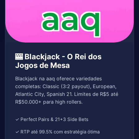
🎰 Blackjack - O Rei dos
Jogos de Mesa
Blackjack na aaq oferece variedades
completas: Classic (3:2 payout), European,
Atlantic City, Spanish 21. Limites de R$5 até
R$50.000+ para high rollers.
✓ Perfect Pairs & 21+3 Side Bets
✓ RTP até 99.5% com estratégia ótima