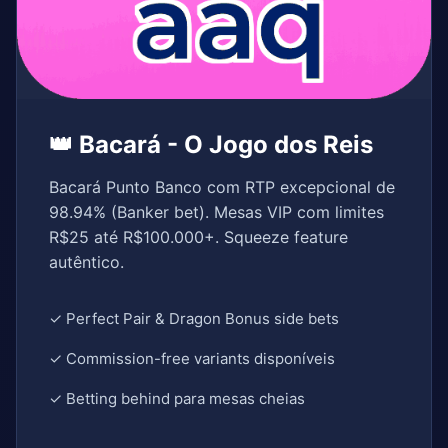
👑 Bacará - O Jogo dos Reis
Bacará Punto Banco com RTP excepcional de
98.94% (Banker bet). Mesas VIP com limites
R$25 até R$100.000+. Squeeze feature
autêntico.
✓ Perfect Pair & Dragon Bonus side bets
✓ Commission-free variants disponíveis
✓ Betting behind para mesas cheias