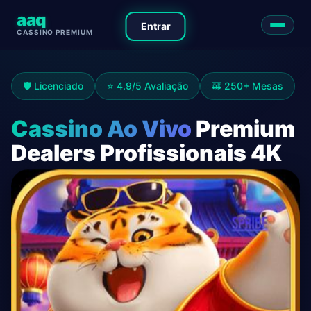
aaq
Entrar
CASSINO PREMIUM
🛡️ Licenciado
⭐ 4.9/5 Avaliação
🎰 250+ Mesas
Cassino Ao Vivo
Premium
Dealers Profissionais 4K