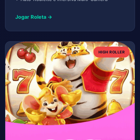
Jogar Roleta →
HIGH ROLLER