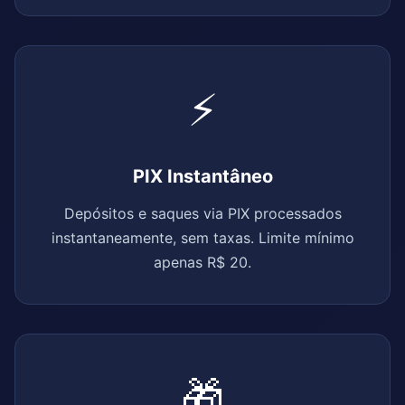
⚡
PIX Instantâneo
Depósitos e saques via PIX processados
instantaneamente, sem taxas. Limite mínimo
apenas R$ 20.
🎁