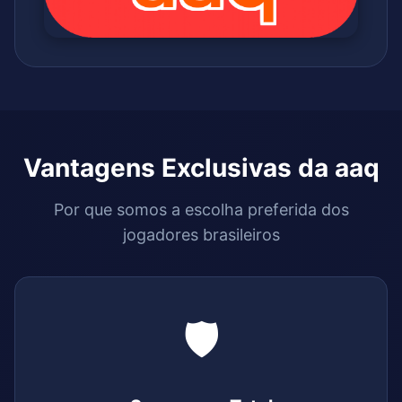
Vantagens Exclusivas da aaq
Por que somos a escolha preferida dos
jogadores brasileiros
🛡️