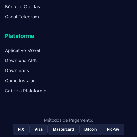
Bônus e Ofertas
Canal Telegram
Plataforma
Aplicativo Móvel
Download APK
Downloads
Como Instalar
Sobre a Plataforma
Métodos de Pagamento:
PIX
Visa
Mastercard
Bitcoin
PicPay