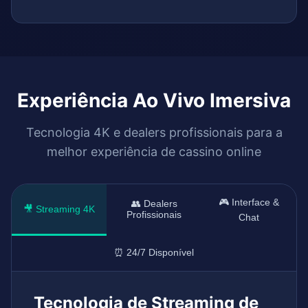
Experiência Ao Vivo Imersiva
Tecnologia 4K e dealers profissionais para a
melhor experiência de cassino online
🎮 Interface &
👥 Dealers
🎥 Streaming 4K
Profissionais
Chat
⏰ 24/7 Disponível
Tecnologia de Streaming de