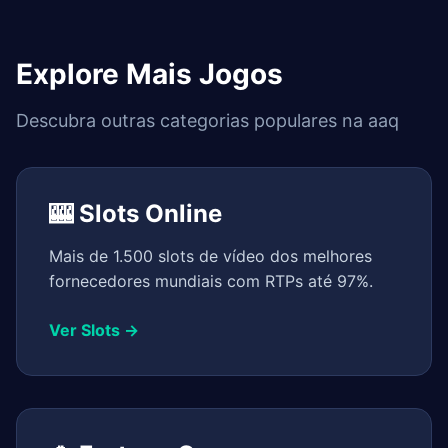
Explore Mais Jogos
Descubra outras categorias populares na aaq
🎰 Slots Online
Mais de 1.500 slots de vídeo dos melhores
fornecedores mundiais com RTPs até 97%.
Ver Slots →