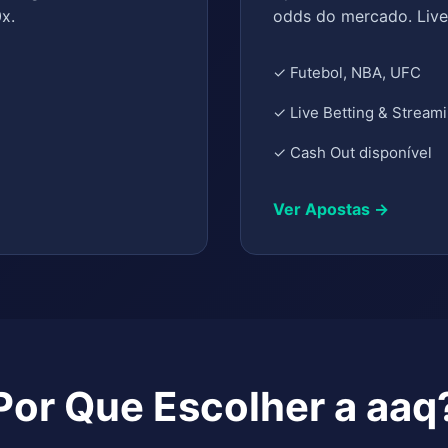
x.
odds do mercado. Live 
✓ Futebol, NBA, UFC
✓ Live Betting & Stream
✓ Cash Out disponível
Ver Apostas →
Por Que Escolher a aaq