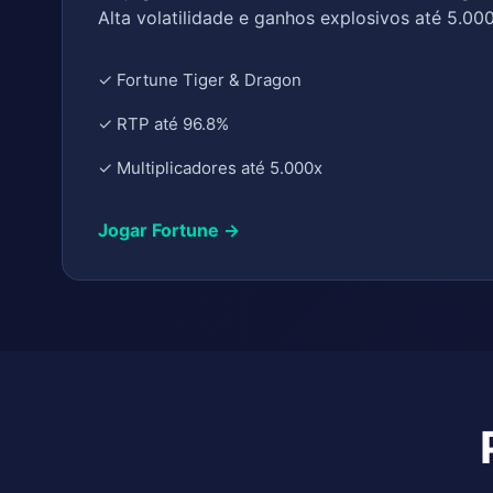
Alta volatilidade e ganhos explosivos até 5.000
✓ Fortune Tiger & Dragon
✓ RTP até 96.8%
✓ Multiplicadores até 5.000x
Jogar Fortune →