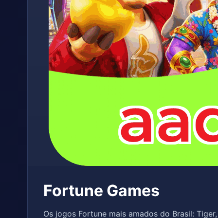
Fortune Games
Os jogos Fortune mais amados do Brasil: Tiger,