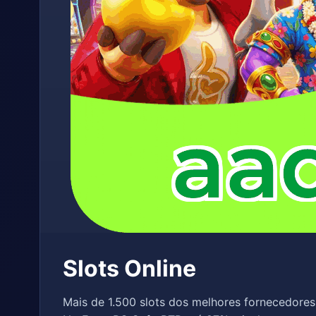
Slots Online
Mais de 1.500 slots dos melhores fornecedore