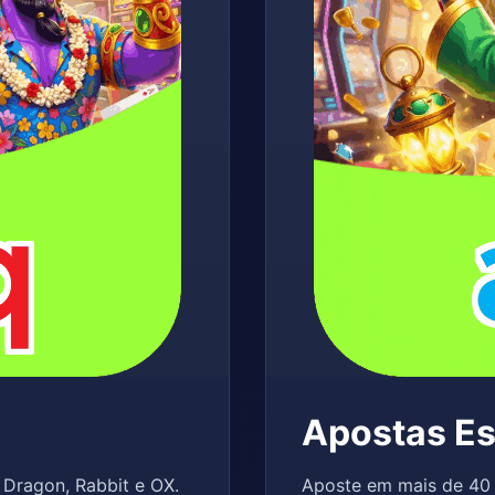
Apostas Es
 Dragon, Rabbit e OX.
Aposte em mais de 40