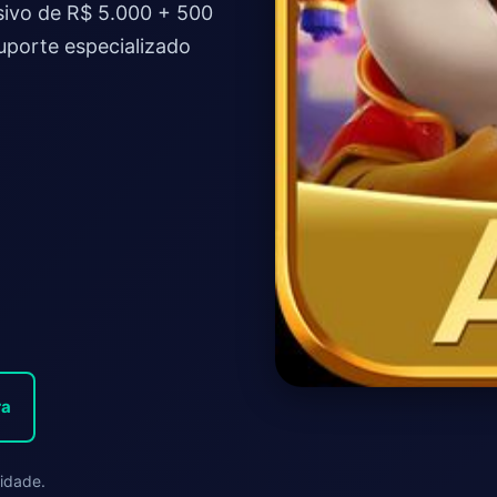
usivo de R$ 5.000 + 500
uporte especializado
ra
idade.