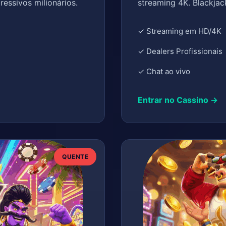
essivos milionários.
streaming 4K. Blackjac
✓ Streaming em HD/4K
✓ Dealers Profissionais
✓ Chat ao vivo
Entrar no Cassino →
QUENTE